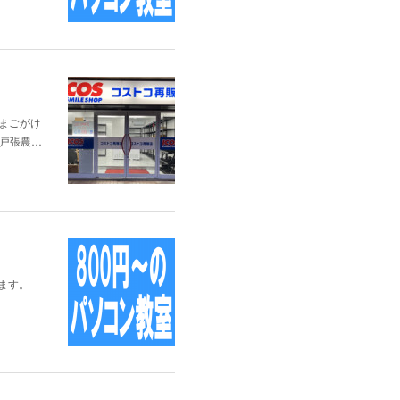
たまごがけ
戸張農…
します。