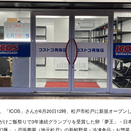
、「ICOS」さんが6月20日12時、松戸市松戸に新規オープン
がけご飯祭りで3年連続グランプリを受賞した卵「夢王」・日
幻豚」・戸張農園（地元松戸）の新鮮野菜・冷凍食品・お惣菜